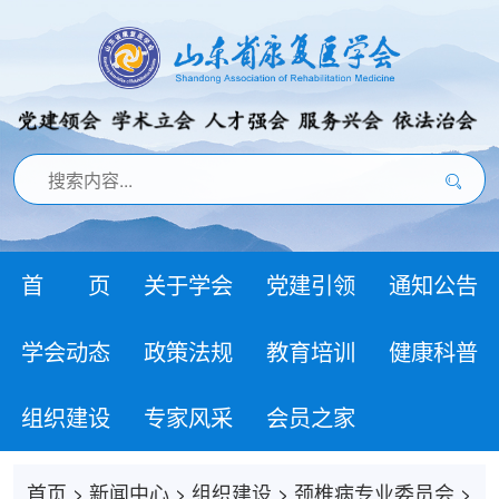
首 页
关于学会
党建引领
通知公告
学会动态
政策法规
教育培训
健康科普
组织建设
专家风采
会员之家
首页
>
新闻中心
>
组织建设
>
颈椎病专业委员会
>