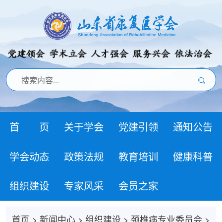
首 页
关于学会
党建引领
通知公告
学会动态
政策法规
教育培训
健康科普
组织建设
专家风采
会员之家
首页
>
新闻中心
>
组织建设
>
颈椎病专业委员会
>