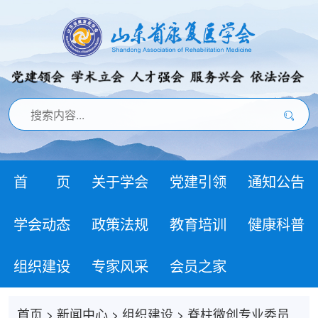
首 页
关于学会
党建引领
通知公告
学会动态
政策法规
教育培训
健康科普
组织建设
专家风采
会员之家
首页
>
新闻中心
>
组织建设
>
脊柱微创专业委员