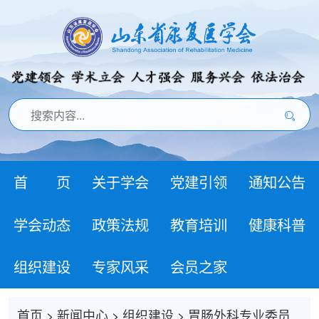
首 页
关于学会
党建引领
通知公告
学会动态
政策法规
教育培训
健康科普
组织建设
专家风采
会员之家
首页
>
新闻中心
>
组织建设
>
胃肠外科专业委员