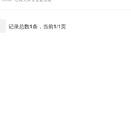
记录总数
条，当前
/1页
1
1