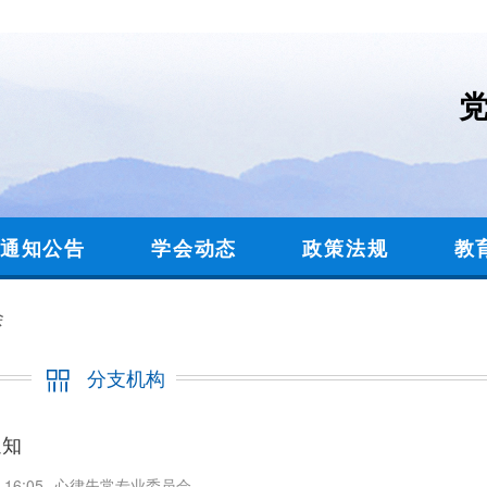
通知公告
学会动态
政策法规
教
会
分支机构
通知
16:05
心律失常专业委员会