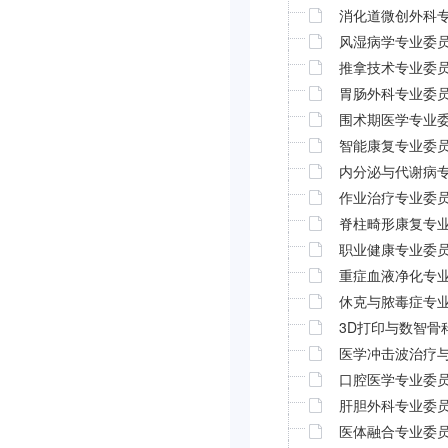
消化道微创外科
风湿病学专业委
推拿技术专业委
胃肠外科专业委
围术期医学专业
智能康复专业委
内分泌与代谢病
作业治疗专业委
脊柱畸形康复专
职业健康专业委
重症血液净化专
休克与脓毒症专
3D打印与数智骨
医学冲击波治疗
口腔医学专业委
肝胆外科专业委
医体融合专业委