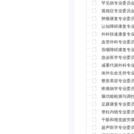
罕见病专业委员
孤独症专业委员
肿瘤康复专业委
认知障碍康复专
外科快速康复专
血管外科专业委
吞咽障碍康复专
急诊医学专业委
减重代谢外科专
体外生命支持专
整形美容专业委
疼痛病学专业委
脑功能检测与调
足踝康复专业委
脊柱内镜专业委
干眼和视觉疲劳
超声医学专业委