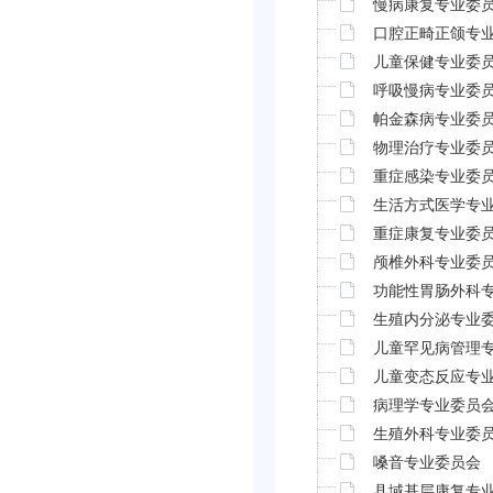
慢病康复专业委
口腔正畸正颌专
儿童保健专业委
呼吸慢病专业委
帕金森病专业委
物理治疗专业委
重症感染专业委
生活方式医学专
重症康复专业委
颅椎外科专业委
功能性胃肠外科
生殖内分泌专业
儿童罕见病管理
儿童变态反应专
病理学专业委员
生殖外科专业委
嗓音专业委员会
县域基层康复专