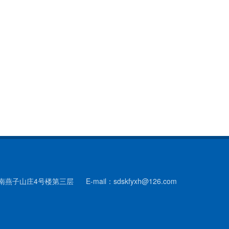
济南燕子山庄4号楼第三层
E-mail：sdskfyxh@126.com