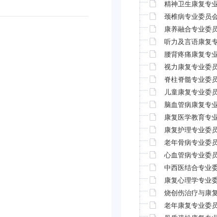
精神卫生康复专
颈椎病专业委员
康养融合专业委
听力及言语康复
腰背疼痛康复专
视力康复专业委
脊柱脊髓专业委
儿童康复专业委
脑血管病康复专
康复医学教育专
康复护理专业委
老年骨病专业委
心血管病专业委
中西医结合专业
康复心理学专业
烧创伤治疗与康
老年康复专业委